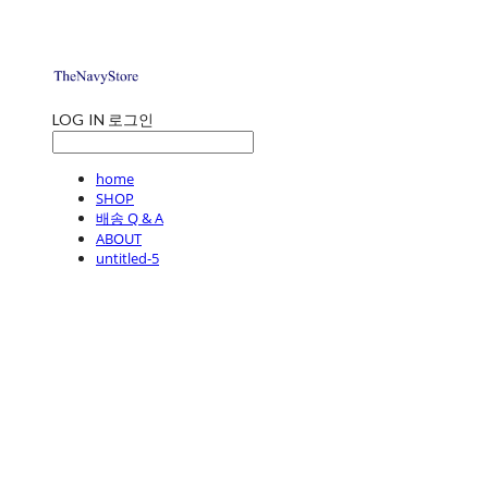
LOG IN
로그인
home
SHOP
배송 Q & A
ABOUT
untitled-5