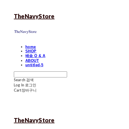
TheNavyStore
home
SHOP
배송 Q & A
ABOUT
untitled-5
Search
검색
Log In
로그인
Cart
장바구니
TheNavyStore