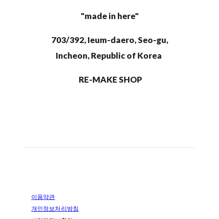
"made in here"
703/392, Ieum-daero, Seo-gu,
Incheon, Republic of Korea
RE-MAKE SHOP
이용약관
개인정보처리방침