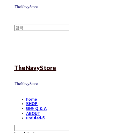
TheNavyStore
home
SHOP
배송 Q & A
ABOUT
untitled-5