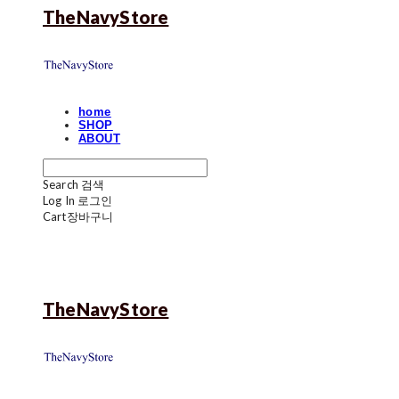
TheNavyStore
home
SHOP
ABOUT
Search
검색
Log In
로그인
Cart
장바구니
TheNavyStore