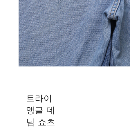
트라이
앵글 데
님 쇼츠