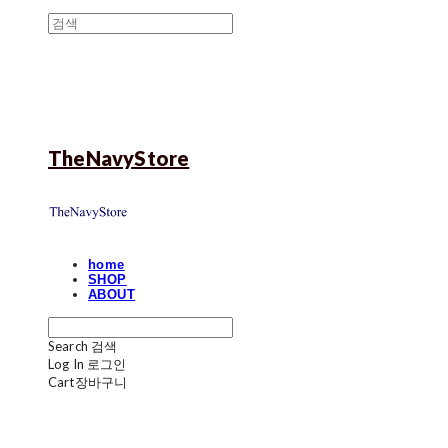
TheNavyStore
home
SHOP
ABOUT
Search
검색
Log In
로그인
Cart
장바구니