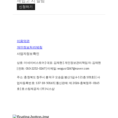
재입고 시 알림
신청하기
이용약관
개인정보처리방침
사업자정보확인
상호: 더네이비스토어 | 대표: 김재현 | 개인정보관리책임자: 김재현
| 전화: 010-2252-0267 | 이메일: wogus0267@naver.com
주소: 충청북도 청주시 흥덕구 오송읍 봉산1길 6-1 (1층 101호) | 사
업자등록번호:
137-18-50165
| 통신판매:
제 2026-충북청주-0165
호
| 호스팅제공자: (주)식스샵