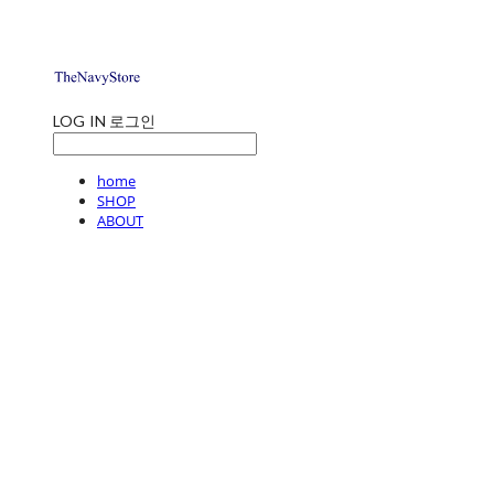
LOG IN
로그인
home
SHOP
ABOUT